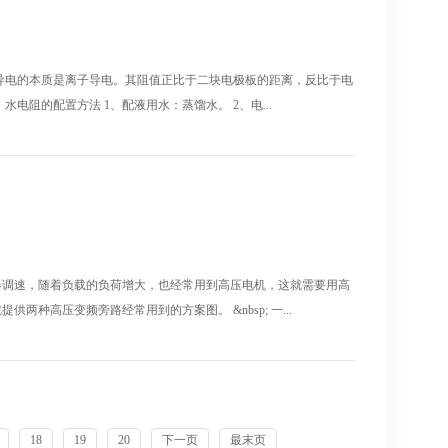
导电的本质是离子导电。其阻值正比于二块电极板的距离，反比于电
电阻的配置方法 1、配液用水：蒸馏水。 2、电...
器调速，随着负载的负荷增大，也经常用到高压电机，这就需要用高
种高压变频旁路经常用到的方案图。 &nbsp; 一...
18
19
20
下一页
最末页