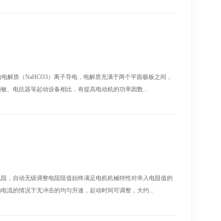
在水中的电解质（NaHCO3）离子导电，电解质充满于两个平面极板之间，
敏、电抗器等起动设备相比，有提高电动机的功率因数...
电阻，自动无级调整电阻阻值始终满足电机机械特性对串入电阻值的
电流的情况下无冲击的均匀升速，起动时间可调整，大约...