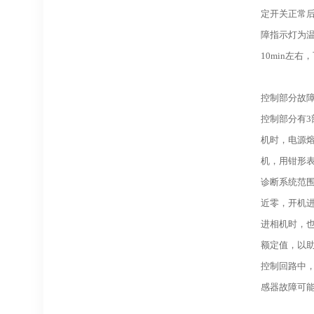
定开关正常
障指示灯为
10min左
控制部分故
控制部分有3
机时，电源
机，用钳形表
诊断系统范
近零，开机
进相机时，
额定值，以
控制回路中
感器故障可