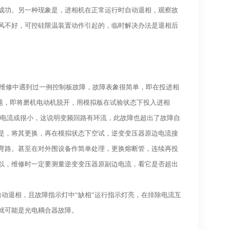
成功。另一种现象是，进相机在正常运行时自动退相，观察故
风不好，可控硅限温装置动作引起的，临时解决办法是退相后
在维修中遇到过一例控制板故障，故障表象很简单，即在投进相
题，即将磨机电动机脱开，用模拟板在试验状态下投入进相
应无电流或很小，这说明变频回路有环流，此故障也超出了故障自
是，将其更换，再在模拟状态下空试，逆变变压器原边电流接
弯路。甚至在对外围设备作简单处理，更换熔断管，连续再投
以，维修时一定要测量逆变变压器原副边电流，看它是否超出
动退相，且故障指示灯中“缺相”运行指示灯亮，在排除电流互
就可能是光电耦合器故障。