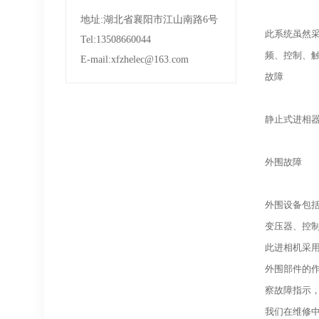
地址:湖北省襄阳市江山南路6号
此系统虽然采
Tel:13508660044
频、控制、
E-mail:xfzhelec@163.com
故障
静止式进相
外围故障
外围设备包
变压器、控
此进相机采
外围部件的
察故障指示
我们在维修