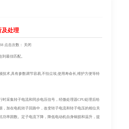
析及处理
:38 点击次数：
关闭
机达到最佳匹配。
术,具有参数调节容易,不怕尘埃,使用寿命长,维护方便等特
行时采集转子电流和同步电压信号，经微处理器CPU处理后给
源，加在电机转子回路中，改变转子电流和转子电压的相位关
机功率因数。定子电流下降，降低电动机自身铜损和温升，提