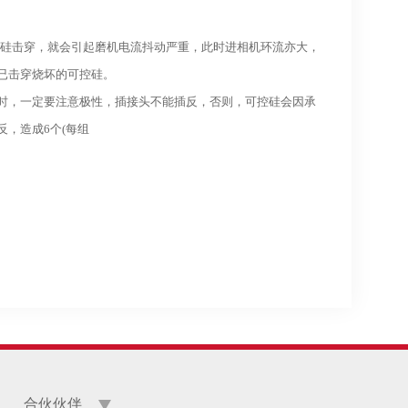
可控硅击穿，就会引起磨机电流抖动严重，此时进相机环流亦大，
已击穿烧坏的可控硅。
时，一定要注意极性，插接头不能插反，否则，可控硅会因承
，造成6个(每组
合伙伙伴