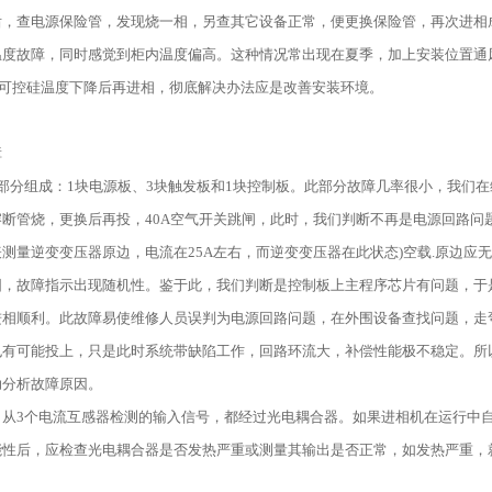
后，查电源保险管，发现烧一相，另查其它设备正常，便更换保险管，再次进相
温度故障，同时感觉到柜内温度偏高。这种情况常出现在夏季，加上安装位置通
右，可控硅温度下降后再进相，彻底解决办法应是改善安装环境。
障
部分组成：1块电源板、3块触发板和1块控制板。此部分故障几率很小，我们
熔断管烧，更换后再投，40A空气开关跳闸，此时，我们判断不再是电源回路问
测量逆变变压器原边，电流在25A左右，而逆变变压器在此状态)空载.原边
围，故障指示出现随机性。鉴于此，我们判断是控制板上主程序芯片有问题，于
进相顺利。此故障易使维修人员误判为电源回路问题，在外围设备查找问题，走
也有可能投上，只是此时系统带缺陷工作，回路环流大，补偿性能极不稳定。所
助分析故障原因。
，从3个电流互感器检测的输入信号，都经过光电耦合器。如果进相机在运行中自
能性后，应检查光电耦合器是否发热严重或测量其输出是否正常，如发热严重，