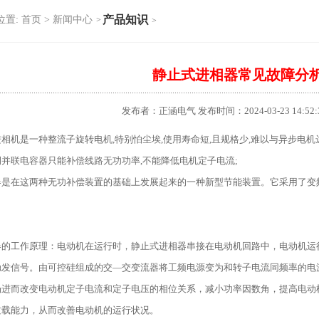
产品知识
位置:
首页 >
新闻中心
>
>
静止式进相器常见故障分
发布者：正涵电气 发布时间：2024-03-23 14:52
相机是一种整流子旋转电机,特别怕尘埃,使用寿命短,且规格少,难以与异步电
并联电容器只能补偿线路无功功率,不能降低电机定子电流;
是在这两种无功补偿装置的基础上发展起来的一种新型节能装置。它采用了变频技
器的工作原理：电动机在运行时，静止式进相器串接在电动机回路中，电动机运
触发信号。由可控硅组成的交—交变流器将工频电源变为和转子电流同频率的电
场进而改变电动机定子电流和定子电压的相位关系，减小功率因数角，提高电动
过载能力，从而改善电动机的运行状况。