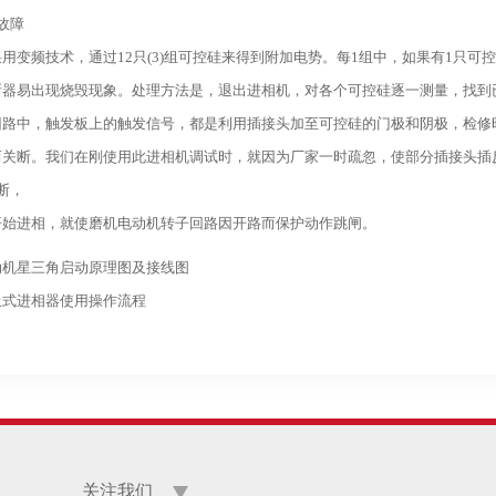
)故障
用变频技术，通过12只(3)组可控硅来得到附加电势。每1组中，如果有1只
断器易出现烧毁现象。处理方法是，退出进相机，对各个可控硅逐一测量，找到
回路中，触发板上的触发信号，都是利用插接头加至可控硅的门极和阴极，检修
而关断。我们在刚使用此进相机调试时，就因为厂家一时疏忽，使部分插接头插反
断，
开始进相，就使磨机电动机转子回路因开路而保护动作跳闸。
动机星三角启动原理图及接线图
止式进相器使用操作流程
关注我们