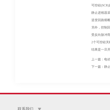
可控硅(SCR
静止进相器采
逆变回路熔
另外，控制
受反向脉冲
2个可控硅关
结果是一旦
上一篇：
电
下一篇：
静
联系我们